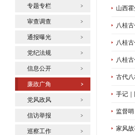
专题专栏
山西霍
审查调查
八桂古
通报曝光
八桂古
党纪法规
八桂古
信息公开
古代八
廉政广角
手记｜
党风政风
监督哨
信访举报
家风故
巡察工作