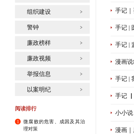
手记｜
组织建设
警钟
手记 
廉政榜样
手记 
廉政视频
漫画说
举报信息
手记 
以案明纪
手记 
阅读排行
小小说 
1
微腐败的危害、成因及其治
理对策
漫画｜