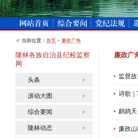
当前位置：
首页
>
廉政广角
隆林各族自治县纪检监察
廉政广
网
监督故
头条
诗歌｜
滚动大图
鹧鸪天
综合要闻
隆林动态
廉政山