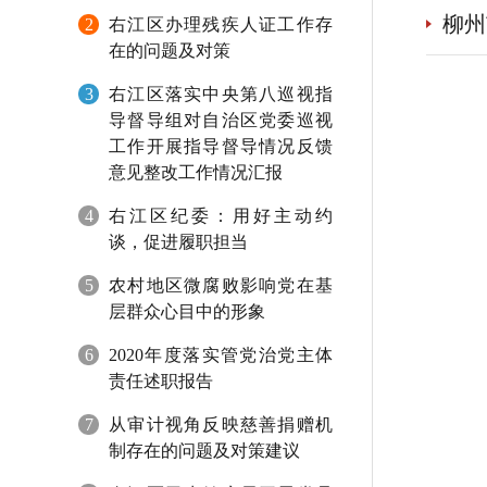
柳州
2
右江区办理残疾人证工作存
在的问题及对策
3
右江区落实中央第八巡视指
导督导组对自治区党委巡视
工作开展指导督导情况反馈
意见整改工作情况汇报
4
右江区纪委：用好主动约
谈，促进履职担当
5
农村地区微腐败影响党在基
层群众心目中的形象
6
2020年度落实管党治党主体
责任述职报告
7
从审计视角反映慈善捐赠机
制存在的问题及对策建议