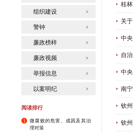
桂林
组织建设
关于
警钟
中央
廉政榜样
自治
廉政视频
中央
举报信息
以案明纪
南宁
钦州
阅读排行
1
微腐败的危害、成因及其治
钦州
理对策